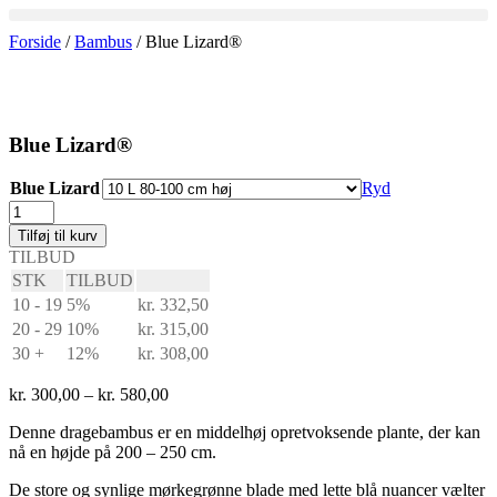
Forside
/
Bambus
/ Blue Lizard®
Blue Lizard®
Blue Lizard
Ryd
Blue
Lizard®
Tilføj til kurv
antal
TILBUD
STK
TILBUD
10 - 19
5%
kr.
332,50
20 - 29
10%
kr.
315,00
30 +
12%
kr.
308,00
Prisinterval:
kr.
300,00
–
kr.
580,00
kr. 300,00
Denne dragebambus er en middelhøj opretvoksende plante, der kan
til
nå en højde på 200 – 250 cm.
kr. 580,00
De store og synlige mørkegrønne blade med lette blå nuancer vælter