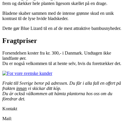
frem og dækker hele planten ligesom skællet på en drage.
Bladene skaber sammen med de intense grønne skud en unik
kontrast til de lyse hvide bladskeder.
Dette gør Blue Lizard til en af de mest attraktive bambusnyheder.
Fragtpriser
Forsendelsen koster fra kr. 300,- i Danmark. Undtagen ikke
landfaste øer.
Du er nogså velkommen til at hente selv, hvis du foretrækker det.
Frakt till Sverige beror på adressen. Du får i alla fall en offert på
frakten
innan
vi skickar ditt köp.
Du är också välkommen att hämta plantorna hos oss om du
föredrar det.
Kontakt
Mail:
Jumbobamboo@jumbobamboo.com