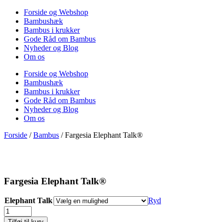
Forside og Webshop
Bambushæk
Bambus i krukker
Gode Råd om Bambus
Nyheder og Blog
Om os
Forside og Webshop
Bambushæk
Bambus i krukker
Gode Råd om Bambus
Nyheder og Blog
Om os
Forside
/
Bambus
/ Fargesia Elephant Talk®
Fargesia Elephant Talk®
Elephant Talk
Ryd
Fargesia
Elephant
Tilføj til kurv