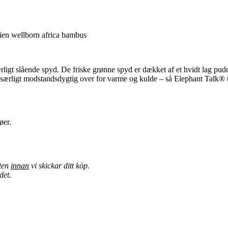
rien wellborn africa bambus
ligt slående spyd. De friske grønne spyd er dækket af et hvidt lag pudd
 særligt modstandsdygtig over for varme og kulde – så Elephant Talk® tå
øer.
kten
innan
vi skickar ditt köp.
det.