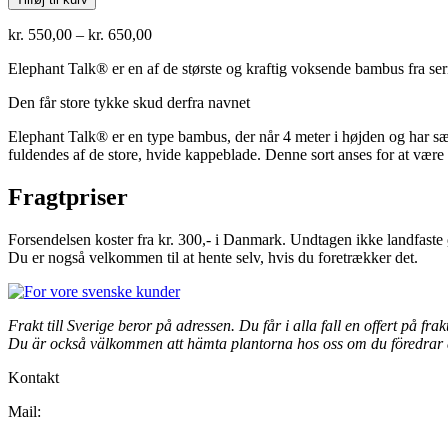
Talk®
antal
Prisinterval:
kr.
550,00
–
kr.
650,00
kr. 550,00
Elephant Talk® er en af de største og kraftig voksende bambus fra se
til
kr. 650,00
Den får store tykke skud derfra navnet
Elephant Talk® er en type bambus, der når 4 meter i højden og har sær
fuldendes af de store, hvide kappeblade. Denne sort anses for at være
Fragtpriser
Forsendelsen koster fra kr. 300,- i Danmark. Undtagen ikke landfaste 
Du er nogså velkommen til at hente selv, hvis du foretrækker det.
Frakt till Sverige beror på adressen. Du får i alla fall en offert på fra
Du är också välkommen att hämta plantorna hos oss om du föredrar 
Kontakt
Mail:
Jumbobamboo@jumbobamboo.com