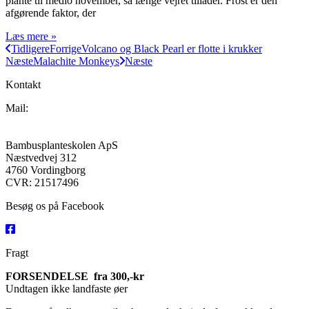
plante til medio november, så længe vejret tillader. Frost er den
afgørende faktor, der
Læs mere »
Tidligere
Forrige
Volcano og Black Pearl er flotte i krukker
Næste
Malachite Monkeys
Næste
Kontakt
Mail:
Jumbobamboo@jumbobamboo.com
Bambusplanteskolen ApS
Næstvedvej 312
4760 Vordingborg
CVR: 21517496
Besøg os på Facebook
Fragt
FORSENDELSE fra 300,-kr
Undtagen ikke landfaste øer