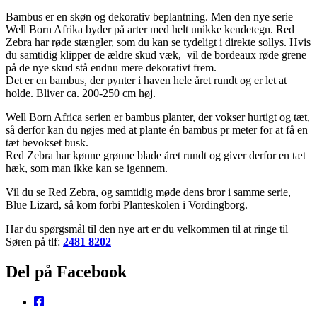
Bambus er en skøn og dekorativ beplantning. Men den nye serie
Well Born Afrika byder på arter med helt unikke kendetegn. Red
Zebra har røde stængler, som du kan se tydeligt i direkte sollys. Hvis
du samtidig klipper de ældre skud væk, vil de bordeaux røde grene
på de nye skud stå endnu mere dekorativt frem.
Det er en bambus, der pynter i haven hele året rundt og er let at
holde. Bliver ca. 200-250 cm høj.
Well Born Africa serien er bambus planter, der vokser hurtigt og tæt,
så derfor kan du nøjes med at plante én bambus pr meter for at få en
tæt bevokset busk.
Red Zebra har kønne grønne blade året rundt og giver derfor en tæt
hæk, som man ikke kan se igennem.
Vil du se Red Zebra, og samtidig møde dens bror i samme serie,
Blue Lizard, så kom forbi Planteskolen i Vordingborg.
Har du spørgsmål til den nye art er du velkommen til at ringe til
Søren på tlf:
2481 8202
Del på Facebook